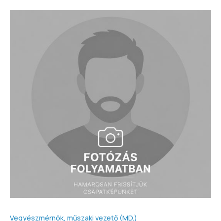
Vegyészmérnök, műszaki vezető (MD.)