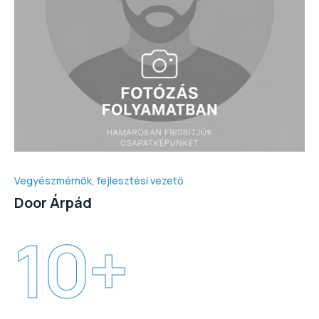
Vegyészmérnök, fejlesztési vezető
Door Árpád
10
+