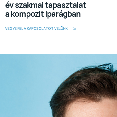
év szakmai tapasztalat
a kompozit iparágban
VEGYE FEL A KAPCSOLATOT VELÜNK