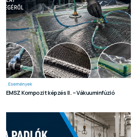
Események
EMSZ Kompozit képzés II. – Vákuuminfúzió