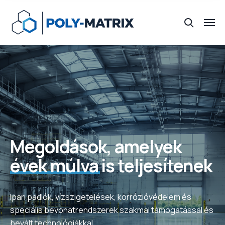
Megoldások, amelyek
évek múlva
is teljesítenek
Ipari padlók, vízszigetelések, korrózióvédelem és
speciális bevonatrendszerek szakmai támogatással és
bevált technológiákkal.