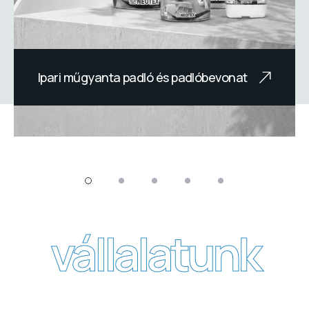
Ipari műgyanta padló és padlóbevonat
Az ipari műgyanta padlórendszerek
napjaink egyik leghatékonyabb
megoldás
vállalatunk