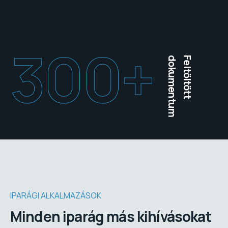
300
+
dokumentum
Feltöltött
IPARÁGI ALKALMAZÁSOK
Minden iparág más kihívásokat