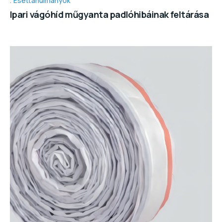
Esettanulmányok
Ipari vágóhíd műgyanta padlóhibáinak feltárása