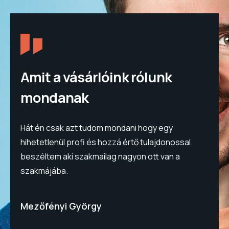
Amit a vásárlóink rólunk
mondanak
Hát én csak azt tudom mondani hogy egy
H
!
hihetetlenül profi és hozzá értő tulajdonossal
h
beszéltem aki szakmailag nagyon ott van a
b
szakmájába.
s
Mezőfényi György
F