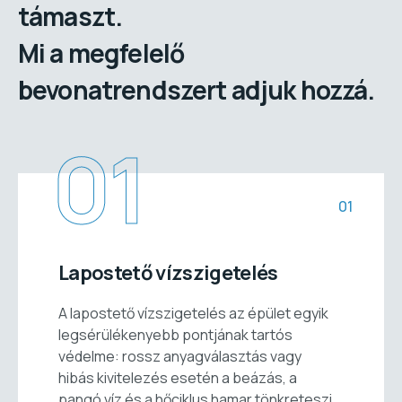
támaszt.
Mi a megfelelő
bevonatrendszert adjuk hozzá.
01
01
Lapostető vízszigetelés
A lapostető vízszigetelés az épület egyik
legsérülékenyebb pontjának tartós
védelme: rossz anyagválasztás vagy
hibás kivitelezés esetén a beázás, a
pangó víz és a hőciklus hamar tönkreteszi